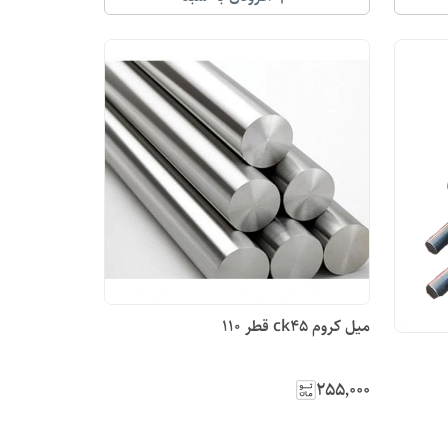
میل کروم ck45 قطر 110
۲۵۵٬۰۰۰