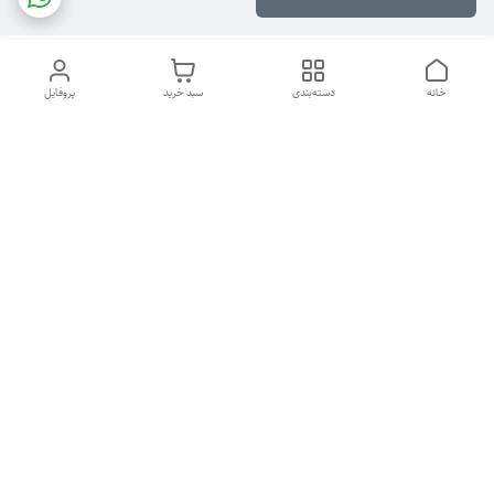
خانه
دسته‌بندی
سبد خرید
پروفایل
دسترسی سریع
هیدرولیکی
تماس با ما
سیاست حریم خصوصی
درباره ما
راهنمای خرید پرس
برای اطلاع از فروش تماس بگیرید
شماره تماس
09126448823