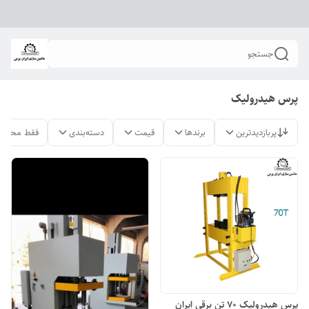
جستجو
پرس هیدرولیک
پربازدیدترین
برندها
قیمت
دسته‌بندی
فقط محصول
پرس هیدرولیک 70 تن برقی ایران