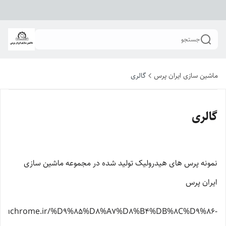
جستجو
ماشین سازی ایران پرس
گالری
گالری
نمونه پرس های هیدرولیک تولید شده در مجموعه ماشین سازی
ایران پرس
ehranchrome.ir/%D9%85%D8%A7%D8%B4%DB%8C%D9%86-