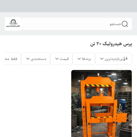
جستجو
پرس هیدرولیک 20 تن
پربازدیدترین
برندها
قیمت
دسته‌بندی
فقط محصول